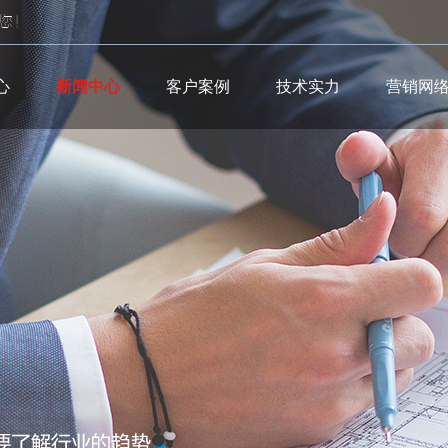
您！
心
新闻中心
客户案例
技术实力
营销网