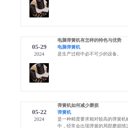
电脑弹簧机有怎样的特色与优势
05-29
电脑弹簧机
2024
是生产过程中必不可少的设备。
弹簧机如何减少磨损
05-22
弹簧机
2024
是一种精度要求相对较高的弹簧机
中，经常会出现弹簧的局部磨损情