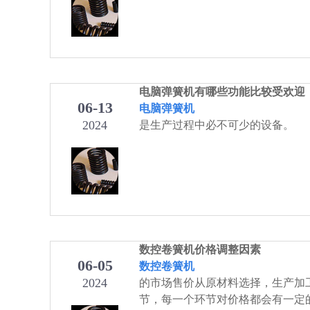
都是可以做的;但有些弹簧产品，
工。
电脑弹簧机有哪些功能比较受欢迎
06-13
电脑弹簧机
2024
是生产过程中必不可少的设备。
数控卷簧机价格调整因素
06-05
数控卷簧机
2024
的市场售价从原材料选择，生产加
节，每一个环节对价格都会有一定